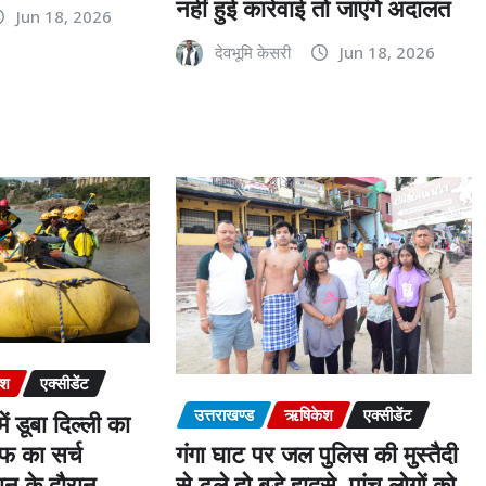
नहीं हुई कार्रवाई तो जाएंगे अदालत
Jun 18, 2026
देवभूमि केसरी
Jun 18, 2026
ेश
एक्सीडेंट
उत्तराखण्ड
ऋषिकेश
एक्सीडेंट
ें डूबा दिल्ली का
 का सर्च
गंगा घाट पर जल पुलिस की मुस्तैदी
ान के दौरान
से टले दो बड़े हादसे, पांच लोगों को