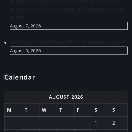
का दायरा बढ़ा, मजदूरों को मिलेगा डिजिटल वेतन गंगा एक्सप्रेस-वे
हरिद्वार तक बढ़ाने के लिए होगा समझौता, खेल विश्वविद्यालय में 122 पदों
को मंजूरी
August 7, 2026
जनपद देहरादून में भारी बारिश का ऑरेंज अलर्ट: प्रशासन हाई अलर्ट पर
August 5, 2026
Calendar
AUGUST 2026
M
T
W
T
F
S
S
1
2