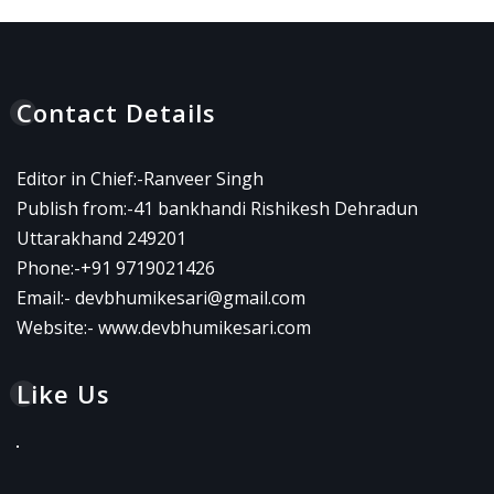
Contact Details
Editor in Chief:-Ranveer Singh
Publish from:-
41 bankhandi Rishikesh Dehradun
Uttarakhand 249201
Phone:-
+91 9719021426
Email:-
devbhumikesari@gmail.com
Website:-
www.devbhumikesari.com
Like Us