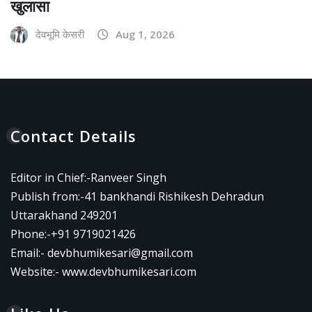
खुलासा
देवभूमि केसरी
Aug 1, 2026
Contact Details
Editor in Chief:-Ranveer Singh
Publish from:-
41 bankhandi Rishikesh Dehradun
Uttarakhand 249201
Phone:-
+91 9719021426
Email:-
devbhumikesari@gmail.com
Website:-
www.devbhumikesari.com