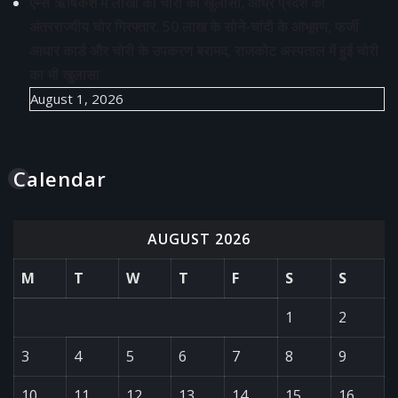
एम्स ऋषिकेश में लाखों की चोरी का खुलासा, आंध्र प्रदेश का
अंतरराज्यीय चोर गिरफ्तार, 50 लाख के सोने-चांदी के आभूषण, फर्जी
आधार कार्ड और चोरी के उपकरण बरामद, राजकोट अस्पताल में हुई चोरी
का भी खुलासा
August 1, 2026
Calendar
AUGUST 2026
M
T
W
T
F
S
S
1
2
3
4
5
6
7
8
9
10
11
12
13
14
15
16