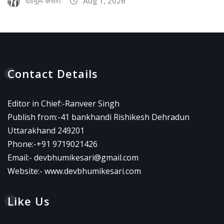
देवभूमि केसरी
Aug 1, 2026
Contact Details
Editor in Chief:-Ranveer Singh
Publish from:-
41 bankhandi Rishikesh Dehradun
Uttarakhand 249201
Phone:-
+91 9719021426
Email:-
devbhumikesari@gmail.com
Website:-
www.devbhumikesari.com
Like Us