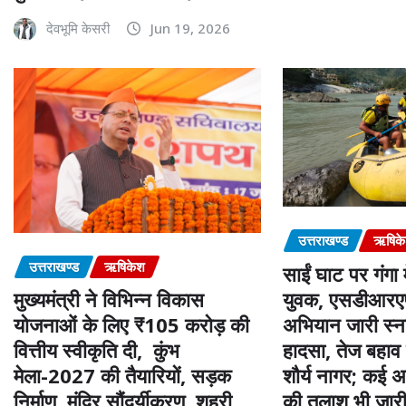
देवभूमि केसरी
Jun 19, 2026
उत्तराखण्ड
ऋषिक
उत्तराखण्ड
ऋषिकेश
साईं घाट पर गंगा म
युवक, एसडीआरएफ
मुख्यमंत्री ने विभिन्न विकास
अभियान जारी स्न
योजनाओं के लिए ₹105 करोड़ की
हादसा, तेज बहाव म
वित्तीय स्वीकृति दी, कुंभ
शौर्य नागर; कई अ
मेला-2027 की तैयारियों, सड़क
की तलाश भी जार
निर्माण, मंदिर सौंदर्यीकरण, शहरी