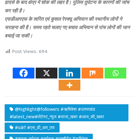
हादसे के बाद क्षेत्र में शोक की लहर है। पुलिस दुर्घटना के कारणों की जांच
कर रही है।
एसडीआरएफ के त्वरित एवं कुशल रेस्क्यू अभियान की स्थानीय लोगों ने
सराहना की है। समय रहते चलाए गए बचाव अभियान से पांच लोगों की जान
बचाई जा सकी।
Post Views:
694
@highlight@followers #ऋषिकेश #उत्तराखंड
#latest_new#लेटेस्ट_न्यूज #ताजा_खबर #आज_की_खबर
#sdrf #एस_डी_आर_एफ
#सड़क_दुर्घटना #दुर्घटना #एक्सीडेंट ₹ऋषिकेश