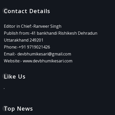
Contact Details
Editor in Chief:-Ranveer Singh
Publish from:-
41 bankhandi Rishikesh Dehradun
Uttarakhand 249201
Phone:-
+91 9719021426
Email:-
devbhumikesari@gmail.com
Website:-
www.devbhumikesari.com
Like Us
Top News