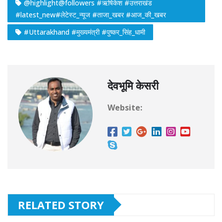
@highlight@followers #ऋषिकेश #उत्तराखंड
#latest_new#लेटेस्ट_न्यूज #ताजा_खबर #आज_की_खबर
#Uttarakhand #मुख्यमंत्री #पुष्कर_सिंह_धामी
देवभूमि केसरी
Website:
RELATED STORY