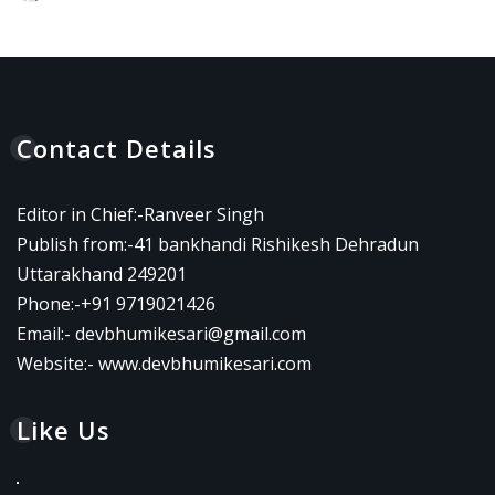
Contact Details
Editor in Chief:-Ranveer Singh
Publish from:-
41 bankhandi Rishikesh Dehradun
Uttarakhand 249201
Phone:-
+91 9719021426
Email:-
devbhumikesari@gmail.com
Website:-
www.devbhumikesari.com
Like Us