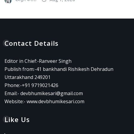
Contact Details
Editor in Chief:-Ranveer Singh
Publish from:-
41 bankhandi Rishikesh Dehradun
Uttarakhand 249201
Phone:-
+91 9719021426
Email:-
devbhumikesari@gmail.com
Website:-
www.devbhumikesari.com
Like Us