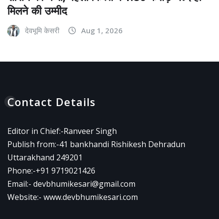
मिलने की उम्मीद
देवभूमि केसरी
Aug 1, 2026
Contact Details
Editor in Chief:-Ranveer Singh
Publish from:-
41 bankhandi Rishikesh Dehradun
Uttarakhand 249201
Phone:-
+91 9719021426
Email:-
devbhumikesari@gmail.com
Website:-
www.devbhumikesari.com