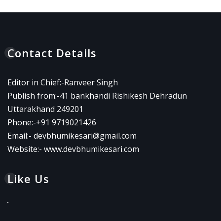
Contact Details
Editor in Chief:-Ranveer Singh
Publish from:-
41 bankhandi Rishikesh Dehradun
Uttarakhand 249201
Phone:-
+91 9719021426
Email:-
devbhumikesari@gmail.com
Website:-
www.devbhumikesari.com
Like Us