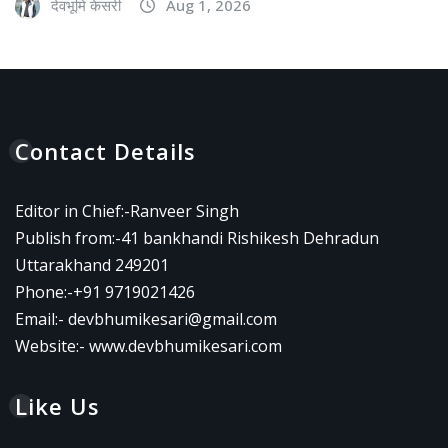
देवभूमि केसरी
Aug 1, 2026
Contact Details
Editor in Chief:-Ranveer Singh
Publish from:-
41 bankhandi Rishikesh Dehradun
Uttarakhand 249201
Phone:-
+91 9719021426
Email:-
devbhumikesari@gmail.com
Website:-
www.devbhumikesari.com
Like Us