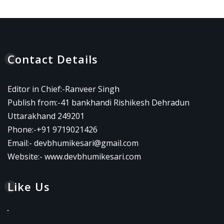
Contact Details
Editor in Chief:-Ranveer Singh
Publish from:-
41 bankhandi Rishikesh Dehradun
Uttarakhand 249201
Phone:-
+91 9719021426
Email:-
devbhumikesari@gmail.com
Website:-
www.devbhumikesari.com
Like Us