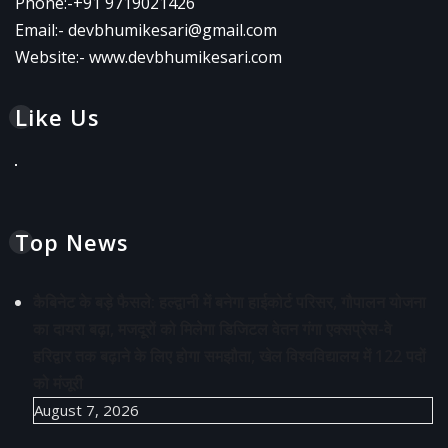
Phone:-
+91 9719021426
Email:-
devbhumikesari@gmail.com
Website:-
www.devbhumikesari.com
Like Us
Top News
कैबिनेट के बड़े फैसले: हल्द्वानी में बनेगा हाईकोर्ट परिसर, गौपालन योजना
का दायरा बढ़ा, मजदूरों को मिलेगा डिजिटल वेतन गंगा एक्सप्रेस-वे
हरिद्वार तक बढ़ाने के लिए होगा समझौता, खेल विश्वविद्यालय में 122 पदों
को मंजूरी
August 7, 2026