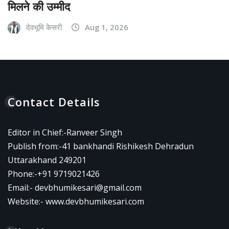
मिलने की उम्मीद
देवभूमि केसरी
Aug 1, 2026
Contact Details
Editor in Chief:-Ranveer Singh
Publish from:-
41 bankhandi Rishikesh Dehradun
Uttarakhand 249201
Phone:-
+91 9719021426
Email:-
devbhumikesari@gmail.com
Website:-
www.devbhumikesari.com