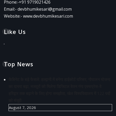
Phone:-
+91 9719021426
Email:-
devbhumikesari@gmail.com
Website:-
www.devbhumikesari.com
Like Us
Top News
कैबिनेट के बड़े फैसले: हल्द्वानी में बनेगा हाईकोर्ट परिसर, गौपालन योजना
का दायरा बढ़ा, मजदूरों को मिलेगा डिजिटल वेतन गंगा एक्सप्रेस-वे
हरिद्वार तक बढ़ाने के लिए होगा समझौता, खेल विश्वविद्यालय में 122 पदों
को मंजूरी
August 7, 2026