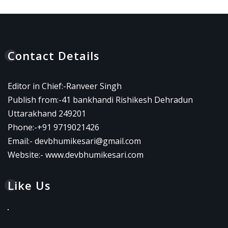
Contact Details
Editor in Chief:-Ranveer Singh
Publish from:-
41 bankhandi Rishikesh Dehradun
Uttarakhand 249201
Phone:-
+91 9719021426
Email:-
devbhumikesari@gmail.com
Website:-
www.devbhumikesari.com
Like Us