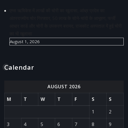
एम्स ऋषिकेश में लाखों की चोरी का खुलासा, आंध्र प्रदेश का
अंतरराज्यीय चोर गिरफ्तार, 50 लाख के सोने-चांदी के आभूषण, फर्जी
आधार कार्ड और चोरी के उपकरण बरामद, राजकोट अस्पताल में हुई चोरी
का भी खुलासा
August 1, 2026
Calendar
AUGUST 2026
M
T
W
T
F
S
S
1
2
3
4
5
6
7
8
9