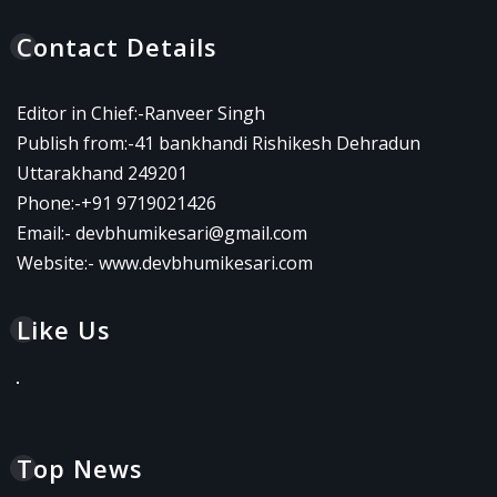
Contact Details
Editor in Chief:-Ranveer Singh
Publish from:-
41 bankhandi Rishikesh Dehradun
Uttarakhand 249201
Phone:-
+91 9719021426
Email:-
devbhumikesari@gmail.com
Website:-
www.devbhumikesari.com
Like Us
Top News