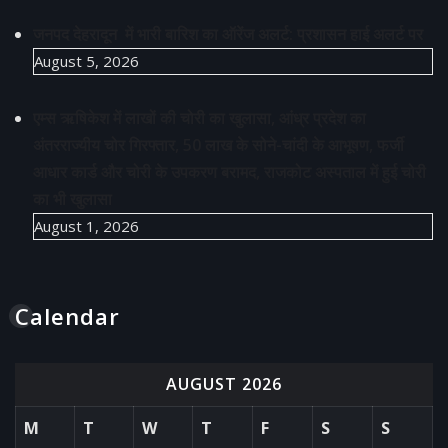
जनपद देहरादून में भारी बारिश का ऑरेंज अलर्ट: प्रशासन हाई अलर्ट पर
August 5, 2026
एम्स ऋषिकेश में लाखों की चोरी का खुलासा, आंध्र प्रदेश का
अंतरराज्यीय चोर गिरफ्तार, 50 लाख के सोने-चांदी के आभूषण, फर्जी
आधार कार्ड और चोरी के उपकरण बरामद, राजकोट अस्पताल में हुई चोरी
का भी खुलासा
August 1, 2026
Calendar
AUGUST 2026
M
T
W
T
F
S
S