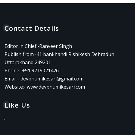
Contact Details
Editor in Chief:-Ranveer Singh
Publish from:-
41 bankhandi Rishikesh Dehradun
Uttarakhand 249201
Phone:-
+91 9719021426
Email:-
devbhumikesari@gmail.com
Website:-
www.devbhumikesari.com
Like Us