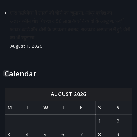
एम्स ऋषिकेश में लाखों की चोरी का खुलासा, आंध्र प्रदेश का
अंतरराज्यीय चोर गिरफ्तार, 50 लाख के सोने-चांदी के आभूषण, फर्जी
आधार कार्ड और चोरी के उपकरण बरामद, राजकोट अस्पताल में हुई चोरी
का भी खुलासा
August 1, 2026
Calendar
AUGUST 2026
M
T
W
T
F
S
S
1
2
3
4
5
6
7
8
9